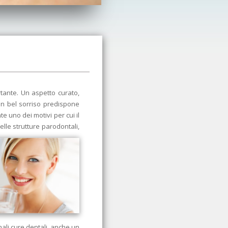
rtante. Un aspetto curato,
 un bel sorriso predispone
 uno dei motivi per cui il
elle strutture parodontali,
ali cure dentali, anche un