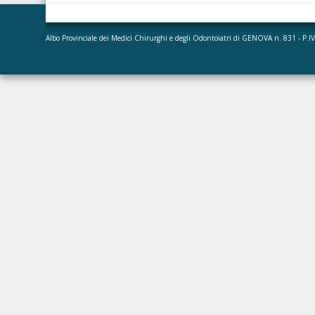
Albo Provinciale dei Medici Chirurghi e degli Odontoiatri di GENOVA n. 831 - P