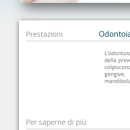
Odontoia
Prestazioni
L’odontoia
della prev
colpisco
gengive
mandibola
Per saperne di più